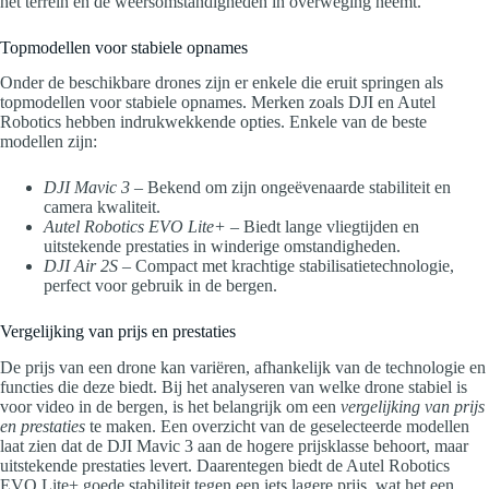
het terrein en de weersomstandigheden in overweging neemt.
Topmodellen voor stabiele opnames
Onder de beschikbare drones zijn er enkele die eruit springen als
topmodellen voor stabiele opnames. Merken zoals DJI en Autel
Robotics hebben indrukwekkende opties. Enkele van de beste
modellen zijn:
DJI Mavic 3
– Bekend om zijn ongeëvenaarde stabiliteit en
camera kwaliteit.
Autel Robotics EVO Lite+
– Biedt lange vliegtijden en
uitstekende prestaties in winderige omstandigheden.
DJI Air 2S
– Compact met krachtige stabilisatietechnologie,
perfect voor gebruik in de bergen.
Vergelijking van prijs en prestaties
De prijs van een drone kan variëren, afhankelijk van de technologie en
functies die deze biedt. Bij het analyseren van welke drone stabiel is
voor video in de bergen, is het belangrijk om een
vergelijking van prijs
en prestaties
te maken. Een overzicht van de geselecteerde modellen
laat zien dat de DJI Mavic 3 aan de hogere prijsklasse behoort, maar
uitstekende prestaties levert. Daarentegen biedt de Autel Robotics
EVO Lite+ goede stabiliteit tegen een iets lagere prijs, wat het een