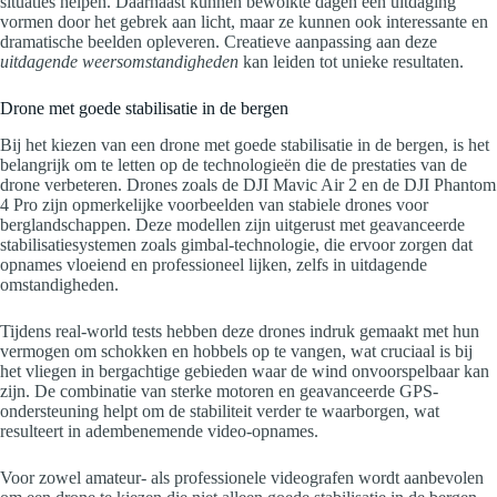
situaties helpen. Daarnaast kunnen bewolkte dagen een uitdaging
vormen door het gebrek aan licht, maar ze kunnen ook interessante en
dramatische beelden opleveren. Creatieve aanpassing aan deze
uitdagende weersomstandigheden
kan leiden tot unieke resultaten.
Drone met goede stabilisatie in de bergen
Bij het kiezen van een drone met goede stabilisatie in de bergen, is het
belangrijk om te letten op de technologieën die de prestaties van de
drone verbeteren. Drones zoals de DJI Mavic Air 2 en de DJI Phantom
4 Pro zijn opmerkelijke voorbeelden van stabiele drones voor
berglandschappen. Deze modellen zijn uitgerust met geavanceerde
stabilisatiesystemen zoals gimbal-technologie, die ervoor zorgen dat
opnames vloeiend en professioneel lijken, zelfs in uitdagende
omstandigheden.
Tijdens real-world tests hebben deze drones indruk gemaakt met hun
vermogen om schokken en hobbels op te vangen, wat cruciaal is bij
het vliegen in bergachtige gebieden waar de wind onvoorspelbaar kan
zijn. De combinatie van sterke motoren en geavanceerde GPS-
ondersteuning helpt om de stabiliteit verder te waarborgen, wat
resulteert in adembenemende video-opnames.
Voor zowel amateur- als professionele videografen wordt aanbevolen