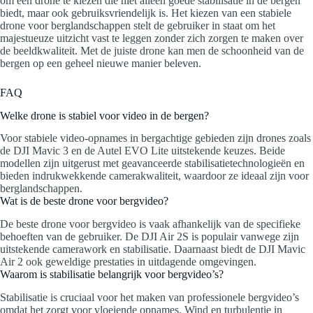
om een drone te kiezen die niet alleen goede stabilisatie in de bergen
biedt, maar ook gebruiksvriendelijk is. Het kiezen van een stabiele
drone voor berglandschappen stelt de gebruiker in staat om het
majestueuze uitzicht vast te leggen zonder zich zorgen te maken over
de beeldkwaliteit. Met de juiste drone kan men de schoonheid van de
bergen op een geheel nieuwe manier beleven.
FAQ
Welke drone is stabiel voor video in de bergen?
Voor stabiele video-opnames in bergachtige gebieden zijn drones zoals
de DJI Mavic 3 en de Autel EVO Lite uitstekende keuzes. Beide
modellen zijn uitgerust met geavanceerde stabilisatietechnologieën en
bieden indrukwekkende camerakwaliteit, waardoor ze ideaal zijn voor
berglandschappen.
Wat is de beste drone voor bergvideo?
De beste drone voor bergvideo is vaak afhankelijk van de specifieke
behoeften van de gebruiker. De DJI Air 2S is populair vanwege zijn
uitstekende camerawork en stabilisatie. Daarnaast biedt de DJI Mavic
Air 2 ook geweldige prestaties in uitdagende omgevingen.
Waarom is stabilisatie belangrijk voor bergvideo’s?
Stabilisatie is cruciaal voor het maken van professionele bergvideo’s
omdat het zorgt voor vloeiende opnames. Wind en turbulentie in