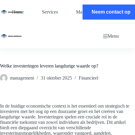
Ga
naar
Home
Services
Magazine
Neem contact op
Contact
de
inhoud
Menu
Welke investeringen leveren langdurige waarde op?
management
31 oktober 2025
Financieel
In de huidige economische context is het essentieel om strategisch te
investeren met het oog op een duurzame groei en het creëren van
langdurige waarde. Investeringen spelen een cruciale rol in de
financiële toekomst van zowel individuen als bedrijven. Dit artikel
biedt een diepgaand overzicht van verschillende
investeringsmogelijkheden, waaronder vastgoed, aandelen,