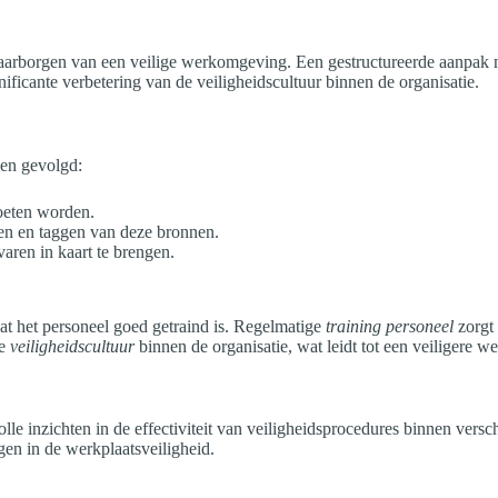
aarborgen van een veilige werkomgeving. Een gestructureerde aanpak maa
ificante verbetering van de veiligheidscultuur binnen de organisatie.
den gevolgd:
oeten worden.
en en taggen van deze bronnen.
aren in kaart te brengen.
at het personeel goed getraind is. Regelmatige
training personeel
zorgt 
de
veiligheidscultuur
binnen de organisatie, wat leidt tot een veiligere 
inzichten in de effectiviteit van veiligheidsprocedures binnen verschil
gen in de werkplaatsveiligheid.