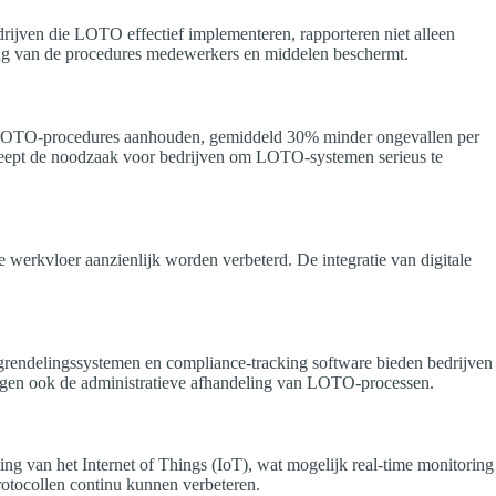
rijven die LOTO effectief implementeren, rapporteren niet alleen
eving van de procedures medewerkers en middelen beschermt.
rikte LOTO-procedures aanhouden, gemiddeld 30% minder ongevallen per
streept de noodzaak voor bedrijven om LOTO-systemen serieus te
e werkvloer aanzienlijk worden verbeterd. De integratie van digitale
rgrendelingssystemen en compliance-tracking software bieden bedrijven
udigen ook de administratieve afhandeling van LOTO-processen.
ing van het Internet of Things (IoT), wat mogelijk real-time monitoring
protocollen continu kunnen verbeteren.