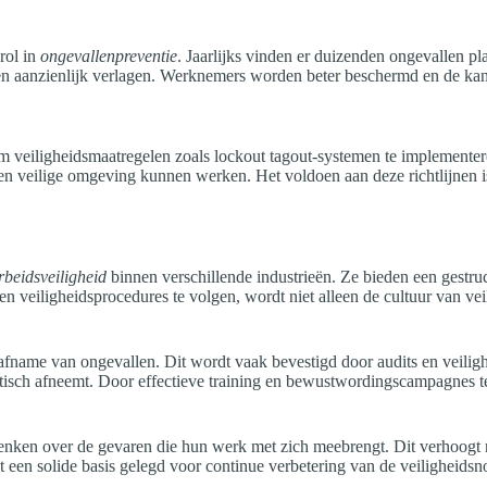
rol in
ongevallenpreventie
. Jaarlijks vinden er duizenden ongevallen p
n aanzienlijk verlagen. Werknemers worden beter beschermd en de kans
m veiligheidsmaatregelen zoals lockout tagout-systemen te implementeren
 veilige omgeving kunnen werken. Het voldoen aan deze richtlijnen is n
rbeidsveiligheid
binnen verschillende industrieën. Ze bieden een gestr
n veiligheidsprocedures te volgen, wordt niet alleen de cultuur van ve
 afname van ongevallen. Dit wordt vaak bevestigd door audits en veilig
tisch afneemt. Door effectieve training en bewustwordingscampagnes t
enken over de gevaren die hun werk met zich meebrengt. Dit verhoogt 
 een solide basis gelegd voor continue verbetering van de veiligheidsn