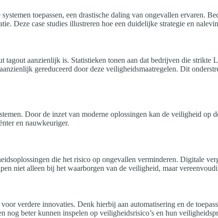
 systemen toepassen, een drastische daling van ongevallen ervaren. Bed
tie. Deze case studies illustreren hoe een duidelijke strategie en nal
out tagout aanzienlijk is. Statistieken tonen aan dat bedrijven die st
k aanzienlijk gereduceerd door deze veiligheidsmaatregelen. Dit onder
systemen. Door de inzet van moderne oplossingen kan de veiligheid op d
iënter en nauwkeuriger.
eidsoplossingen die het risico op ongevallen verminderen. Digitale ve
elpen niet alleen bij het waarborgen van de veiligheid, maar vereenvo
 voor verdere innovaties. Denk hierbij aan automatisering en de toepass
ven nog beter kunnen inspelen op veiligheidsrisico’s en hun veiligheids