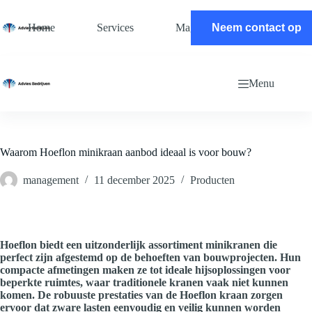
Ga
naar
Home
Services
Magazine
Neem contact op
Contact
de
inhoud
Menu
Waarom Hoeflon minikraan aanbod ideaal is voor bouw?
management
11 december 2025
Producten
Hoeflon biedt een uitzonderlijk assortiment minikranen die
perfect zijn afgestemd op de behoeften van bouwprojecten. Hun
compacte afmetingen maken ze tot ideale hijsoplossingen voor
beperkte ruimtes, waar traditionele kranen vaak niet kunnen
komen. De robuuste prestaties van de Hoeflon kraan zorgen
ervoor dat zware lasten eenvoudig en veilig kunnen worden