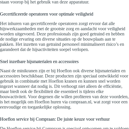
staan voorop bij het gebruik van deze apparatuur.
Gecertificeerde operatoren voor optimale veiligheid
Het inhuren van gecertificeerde operatoren zorgt ervoor dat alle
hijswerkzaamheden met de grootste zorg en aandacht voor veiligheid
worden uitgevoerd. Deze professionals zijn goed getraind en hebben
de nodige ervaring om diverse situaties op de bouwplaats aan te
pakken. Het inzetten van getraind personeel minimaliseert risico’s en
garandeert dat de hijsactiviteiten soepel verlopen.
Snel inzetbare hijsmaterialen en accessoires
Naast de minikranen zijn er bij Hoeflon ook diverse hijsmaterialen en
accessoires beschikbaar. Deze producten zijn speciaal ontwikkeld voor
gebruik in combinatie met Hoeflon kranen en kunnen snel worden
ingezet wanneer dat nodig is. Dit verhoogt niet alleen de efficiëntie,
maar biedt ook de flexibiliteit die essentieel is tijdens elke
bouwactiviteit. Voor degenen die willen profiteren van deze voordelen,
is het mogelijk om Hoeflon huren via compraan.nl, wat zorgt voor een
eenvoudige en toegankelijke oplossing.
Hoeflon service bij Compraan: De juiste keuze voor verhuur
De Hoeflon service bij Compraan is speciaal ontworpen om te voldoen